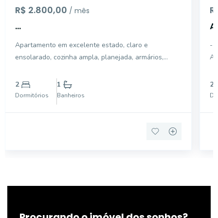
R$ 2.800,00
R
/ mês
...
A
O
Apartamento em excelente estado, claro e
- 
ensolarado, cozinha ampla, planejada, armários,
AL
aquecimento a gás, banheiro com gabinete e box. A
PARQ
Directa Imóveis foi fundada em Maio do ano de 1991.
DO IMÓVE
2
1
2
Há 31 anos no mercado, somos especializados na
SOCIAL
Dormitórios
Banheiros
Do
intermediação
SE
Procurando o imóvel dos sonhos?