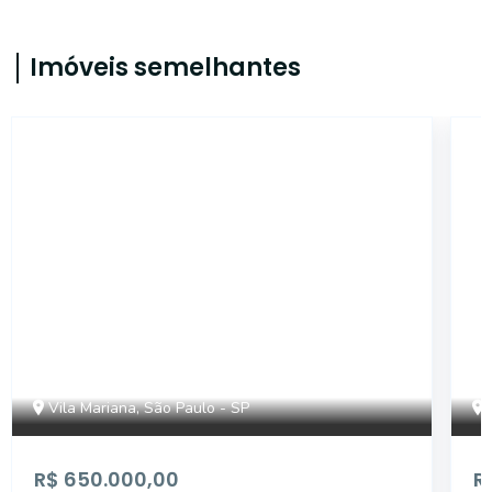
Imóveis semelhantes
AP4416
Vila Mariana, São Paulo - SP
R$ 650.000,00
R