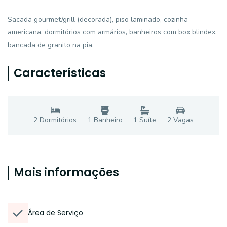
Sacada gourmet/grill (decorada), piso laminado, cozinha
americana, dormitórios com armários, banheiros com box blindex,
bancada de granito na pia.
Características
2
Dormitório
s
1
Banheiro
1
Suíte
2
Vaga
s
Mais informações
Área de Serviço