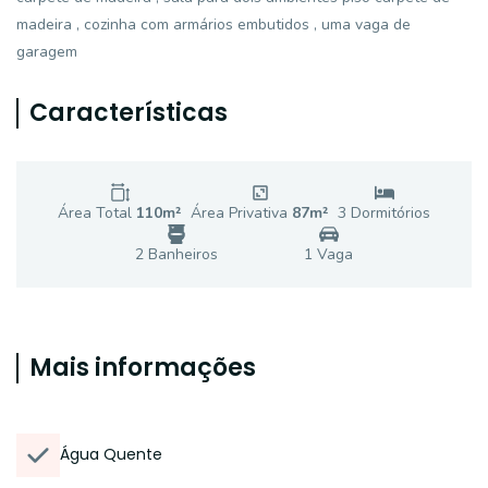
madeira , cozinha com armários embutidos , uma vaga de
garagem
Características
Área Total
110
m²
Área Privativa
87
m²
3
Dormitório
s
2
Banheiro
s
1
Vaga
Mais informações
Água Quente