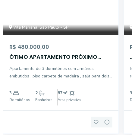
Vila Mariana, São Paulo - SP
R$ 480.000,00
R
ÓTIMO APARTAMENTO PRÓXIMO
...
MARGARIDA MARIA
Apartamento de 3 dormitórios com armários
Im
embutidos , piso carpete de madeira , sala para dois
re
ambientes piso carpete de madeira , cozinha com
piso de ta
armários embutidos , uma vaga de garagem
do
3
2
87
m²
3
es
Dormitórios
Banheiros
Área privativa
Do
co