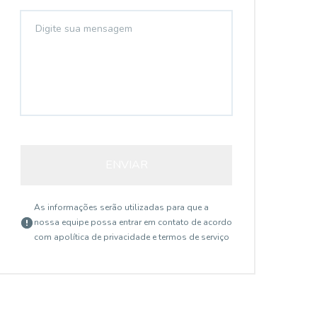
AP3943
ENVIAR
As informações serão utilizadas para que a
Vila Mariana, São Paulo - SP
nossa equipe possa entrar em contato de acordo
com a
política de privacidade e termos de serviço
R$ 1.810.000,00
R$
VENDO APARTAMENTO
V
VILA MARIANA - METRÔ A.
L