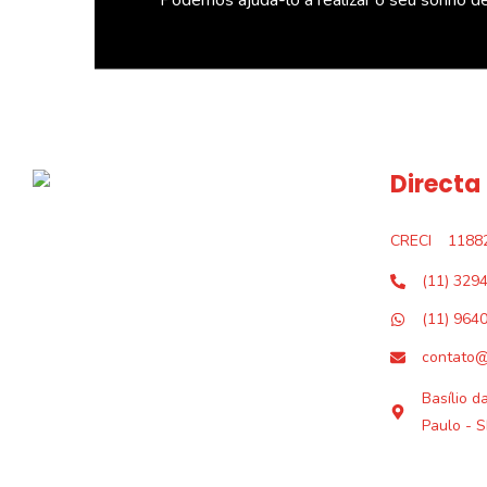
Directa
CRECI
1188
(11) 329
(11) 964
contato@
Basílio d
Paulo - S