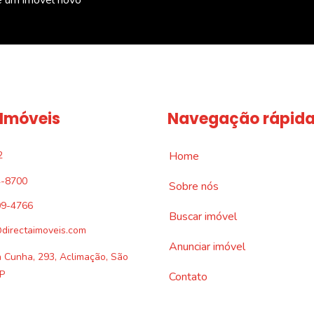
 Imóveis
Navegação rápid
2
Home
4-8700
Sobre nós
09-4766
Buscar imóvel
directaimoveis.com
Anunciar imóvel
a Cunha, 293, Aclimação, São
P
Contato