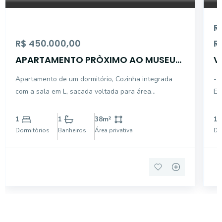
R
R$ 450.000,00
R
APARTAMENTO PRÒXIMO AO MUSEU
V
DO IPIRANGA
Apartamento de um dormitório, Cozinha integrada
- 
com a sala em L, sacada voltada para área
ES
arborizada , infra para ar condicionado , piso
DO
porcelanato
CO
1
1
38
m²
1
G
Dormitórios
Banheiros
Área privativa
Do