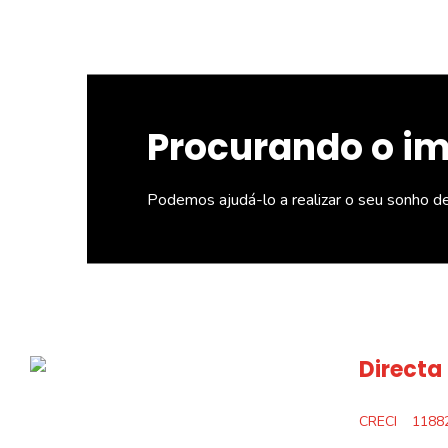
Procurando o i
Podemos ajudá-lo a realizar o seu sonho d
Directa
CRECI
1188