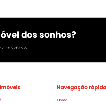
móvel dos sonhos?
e um imóvel novo
 Imóveis
Navegação rápid
2
Home