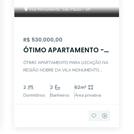
Vila Monumento, São Paulo - SP
R$ 530.000,00
ÓTIMO APARTAMENTO -
VILA MONUMENTO
ÓTIMO APARTAMENTO PARA LOCAÇÃO NA
REGIÃO NOBRE DA VILA MONUMENTO
DESCRIÇÃO INTERNA DO IMÓVEL: . 2
DORMITÓRIOS . 1 BANHEIRO SOCIAL . SALA
2
2
62
m²
2 AMBIENTES . VARANDA . COZINHA AMPLA
Dormitórios
Banheiros
Área privativa
E AREJADA . BOA ÁREA DE SERVIÇO .
DEPENDÊNCIA DE EMPREGADA . BANHEI