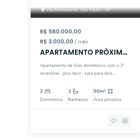
Vila Monumento, São Paulo - SP
R$ 580.000,00
R$ 3.000,00
/ mês
APARTAMENTO PRÒXIMO
AO COLÈGIO SÂO MAURO
Apartamento de Dois dormitórios com o 3º
reversível , piso taco , sala para dois
ambientes piso tacão , ótima localização
2
1
90
m²
Dormitórios
Banheiros
Área privativa