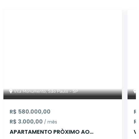
14908
Vila Monumento, São Paulo - SP
R$ 580.000,00
R
R$ 3.000,00
R
/ mês
APARTAMENTO PRÒXIMO AO
V
COLÈGIO SÂO MAURO
A