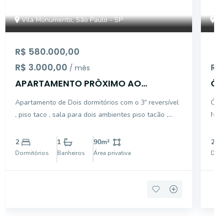
Vila Monumento, São Paulo - SP
R$ 580.000,00
R$ 3.000,00
R
/ mês
APARTAMENTO PRÒXIMO AO
Ó
COLÈGIO SÂO MAURO
M
Apartamento de Dois dormitórios com o 3º reversível
ÓT
, piso taco , sala para dois ambientes piso tacão ,
NO
ótima localização
INTE
BA
2
1
90
m²
2
VA
Dormitórios
Banheiros
Área privativa
Do
ÁR
. 