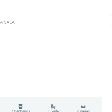
DA SALA
2
Banheiro
s
1
Suíte
2
Vaga
s