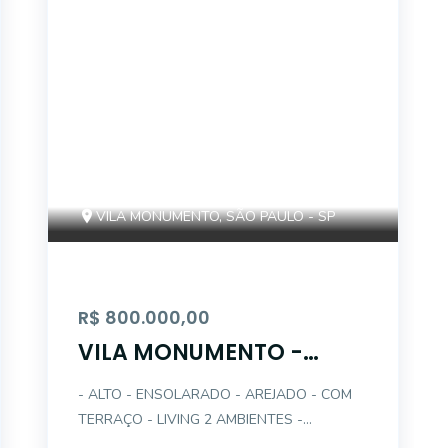
VILA MONUMENTO, SÃO PAULO - SP
R$ 800.000,00
VILA MONUMENTO -
VENDO AP 3 DTS (1STE) - 2
- ALTO - ENSOLARADO - AREJADO - COM
GARS
TERRAÇO - LIVING 2 AMBIENTES -
DORMITÓRIOS COM ARMÁRIOS - SUÍTE