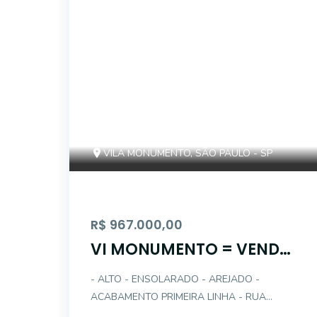
VILA MONUMENTO, SÃO PAULO - SP
R$ 967.000,00
VI MONUMENTO = VENDO
LINDO APTO 3 DTS(1STE) -
- ALTO - ENSOLARADO - AREJADO -
2 G
ACABAMENTO PRIMEIRA LINHA - RUA
TRANQUILA - COZINHA PLANEJADA -