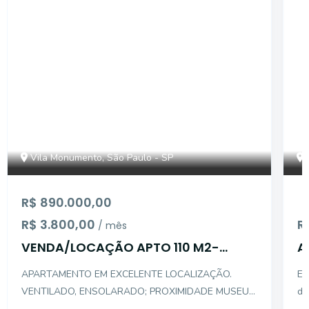
Vila Monumento, São Paulo - SP
R$ 890.000,00
R$ 3.800,00
R
/ mês
VENDA/LOCAÇÃO APTO 110 M2-
A
V.MONUMENTO 3 DORM 2 GAR
M
APARTAMENTO EM EXCELENTE LOCALIZAÇÃO.
Ex
VENTILADO, ENSOLARADO; PROXIMIDADE MUSEU
de
DO IPIRANGA, MERCADOS,HIROTA, PÃO DE
se