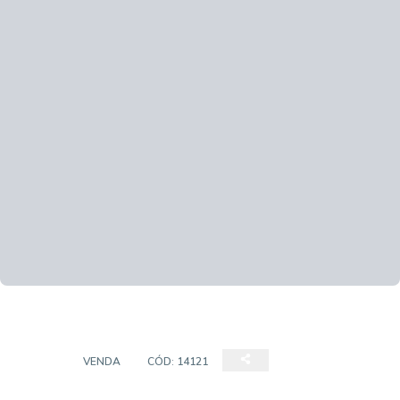
ÁREA
VENDA
CÓD:
14121