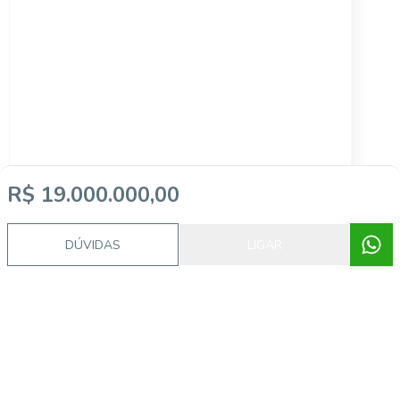
12890
R$ 19.000.000,00
Vila Mariana, São Paulo - SP
DÚVIDAS
LIGAR
R$ 20.100.000,00
...