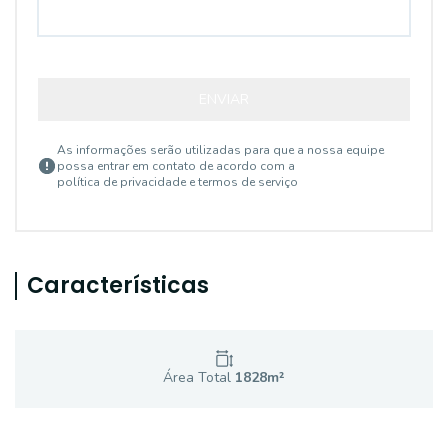
ENVIAR
As informações serão utilizadas para que a nossa equipe
possa entrar em contato de acordo com a
política de privacidade e termos de serviço
Características
Área Total
1828
m²