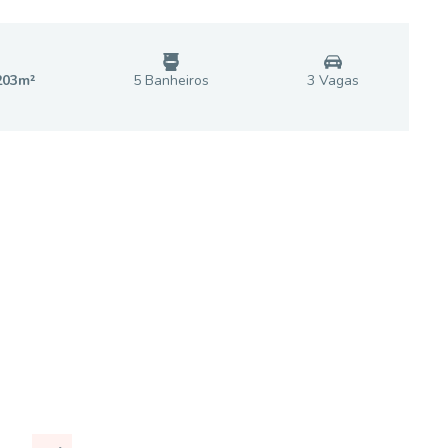
203
m²
5
Banheiro
s
3
Vaga
s