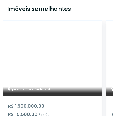
Imóveis semelhantes
14998
Ipiranga, São Paulo - SP
R$ 1.900.000,00
R$ 15.500,00
R
/ mês