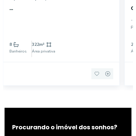
...
C
P
- 
PO
RE
PRIVIL
8
322
m²
28
RE
Banheiros
Área privativa
Áre
Procurando o imóvel dos sonhos?