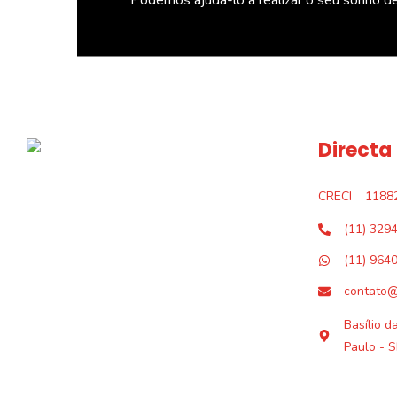
Directa
CRECI
1188
(11) 329
(11) 964
contato@
Basílio d
Paulo - S