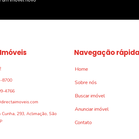
 Imóveis
Navegação rápid
2
Home
4-8700
Sobre nós
09-4766
Buscar imóvel
directaimoveis.com
Anunciar imóvel
a Cunha, 293, Aclimação, São
P
Contato