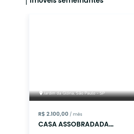
Imóveis semelhantes
14151
Jardim da Glória, São Paulo - SP
R$ 2.100,00
/ mês
CASA ASSOBRADADA
COMERCIAL - R.CORONEL