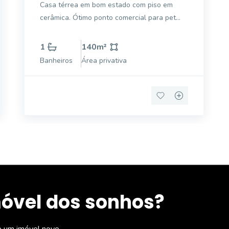
Casa térrea em bom estado com piso em
cerâmica. Ótimo ponto comercial para pet
shop, salão, cabeleireiro ou escritório.
1
140
m²
Banheiros
Área privativa
móvel dos sonhos?
e um imóvel novo