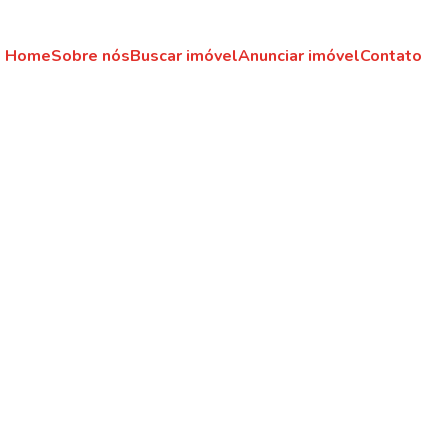
Home
Sobre nós
Buscar imóvel
Anunciar imóvel
Contato