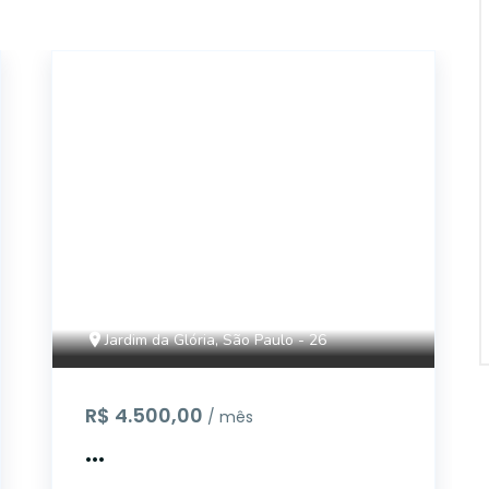
CC296
Jardim da Glória, São Paulo - 26
R$ 4.500,00
/ mês
...