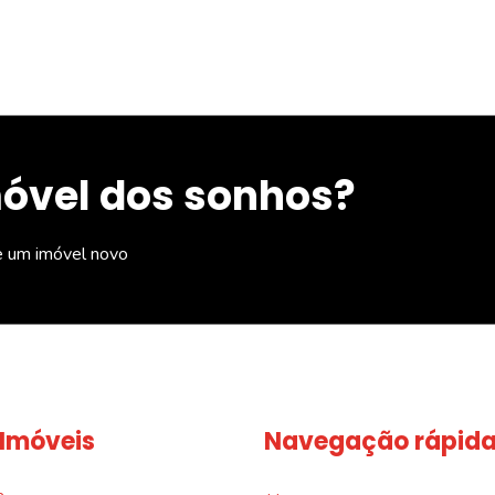
móvel dos sonhos?
e um imóvel novo
 Imóveis
Navegação rápid