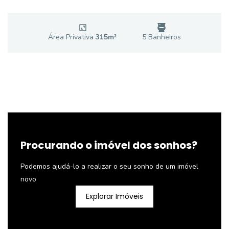
Área Privativa
315
m²
5
Banheiro
s
Procurando o imóvel dos sonhos?
Podemos ajudá-lo a realizar o seu sonho de um imóvel
novo
Explorar Imóveis