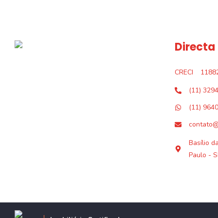
Directa
CRECI
1188
(11) 329
(11) 964
contato@
Basílio d
Paulo - S