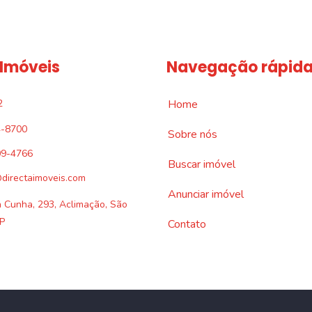
 Imóveis
Navegação rápid
2
Home
4-8700
Sobre nós
09-4766
Buscar imóvel
directaimoveis.com
Anunciar imóvel
a Cunha, 293, Aclimação, São
P
Contato