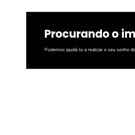
Procurando o i
Podemos ajudá-lo a realizar o seu sonho d
Directa
CRECI
1188
(11) 329