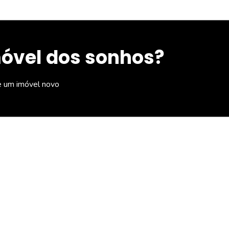
móvel dos sonhos?
e um imóvel novo
 Imóveis
Navegação rápid
2
Home
4-8700
Sobre nós