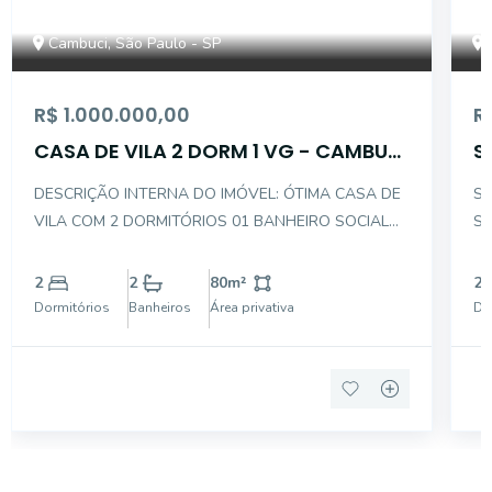
Cambuci, São Paulo - SP
R$ 1.000.000,00
R
CASA DE VILA 2 DORM 1 VG - CAMBUCI
S
ALTO
A
DESCRIÇÃO INTERNA DO IMÓVEL: ÓTIMA CASA DE
SOBRA
VILA COM 2 DORMITÓRIOS 01 BANHEIRO SOCIAL
SUIT
01 SALA COZINHA ÁREA DE SERVIÇO 01 VAGA DE
AR
GARAGEM
FECHADA SA
2
2
80
m²
2
BA
Dormitórios
Banheiros
Área privativa
Do
S