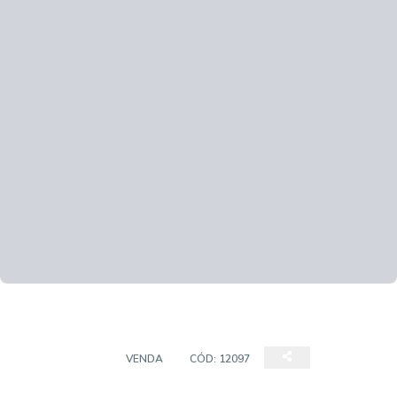
CASA DE VILA
VENDA
CÓD:
12097