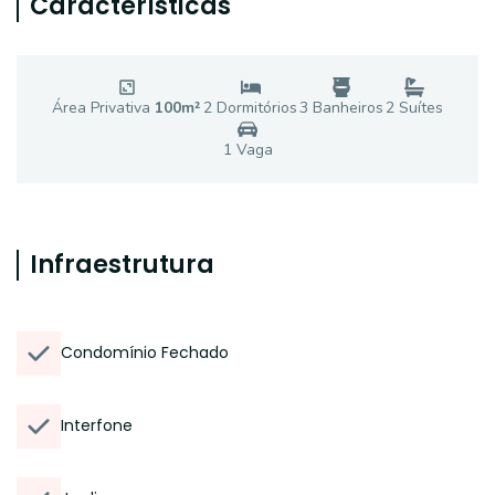
Características
Área Privativa
100
m²
2
Dormitório
s
3
Banheiro
s
2
Suíte
s
1
Vaga
Infraestrutura
Condomínio Fechado
Interfone