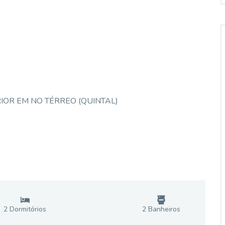
IOR EM NO TÉRREO (QUINTAL)
2
Dormitório
s
2
Banheiro
s