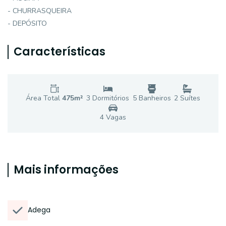
- CHURRASQUEIRA
- DEPÓSITO
Características
Área Total
475
m²
3
Dormitório
s
5
Banheiro
s
2
Suíte
s
4
Vaga
s
Mais informações
Adega