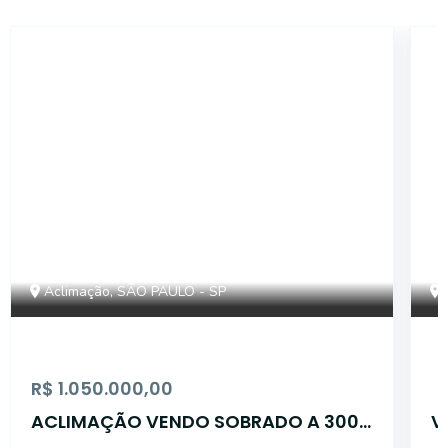
13769
Aclimação, SÃO PAULO - SP
R$ 1.050.000,00
ACLIMAÇÃO VENDO SOBRADO A 300
V
MTS DO PARQUE
S