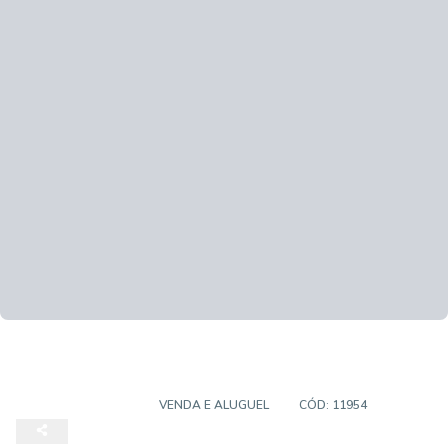
CASA SOBRADO
VENDA E ALUGUEL
CÓD:
11954