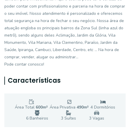
poder contar com profissionalismo e parceria na hora de comprar
o seu imóvel. Nosso atendimento é personalizado e oferecemos
total segurança na hora de fechar o seu negócio. Nossa área de
atuação engloba os principais bairros da Zona Sul (linha azul do
metrô), sendo alguns deles Aclimação, Jardim da Glória, Vila
Monumento, Vila Mariana, Vila Clementino, Paraíso, Jardim da
Saúde, Ipiranga, Cambuci, Liberdade, Centro, etc ... Na hora de
comprar, vender, alugar ou administrar...
Pode contar conosco!
Características
Área Total
600
m²
Área Privativa
490
m²
4
Dormitório
s
6
Banheiro
s
3
Suíte
s
3
Vaga
s