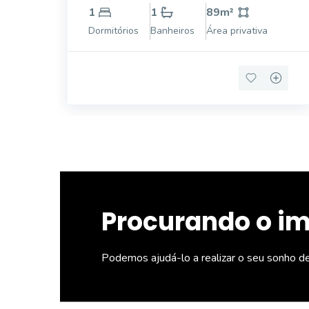
1
1
89
m²
Dormitórios
Banheiros
Área privativa
Procurando o i
Podemos ajudá-lo a realizar o seu sonho d