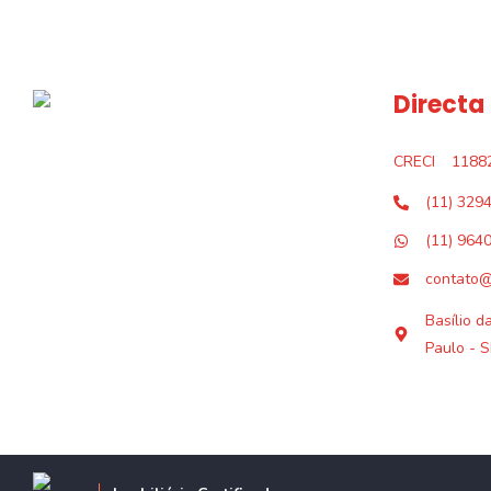
Directa
CRECI
1188
(11) 329
(11) 964
contato@
Basílio d
Paulo - S