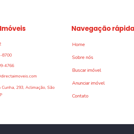
 Imóveis
Navegação rápid
2
Home
4-8700
Sobre nós
09-4766
Buscar imóvel
directaimoveis.com
Anunciar imóvel
a Cunha, 293, Aclimação, São
P
Contato