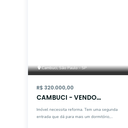
CS1371
Cambuci, São Paulo - SP
R$ 320.000,00
CAMBUCI - VENDO
SOBRADO
Imóvel necessita reforma. Tem uma segunda
entrada que dá para mais um dormitório,
sala, cozinha e banheiro. Duas moradias.