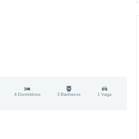
4
Dormitório
s
3
Banheiro
s
1
Vaga