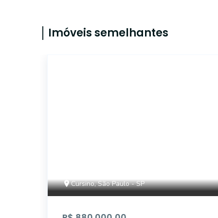
Imóveis semelhantes
CS742
Cursino, São Paulo - SP
R$ 880.000,00