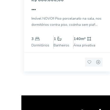
...
Imóvel NOVO!! Piso porcelanato na sala, nos
dormitórios contra piso, cozinha sem pia!!
ótimo imóvel agende já sua visita e confira
!!imóvel novo ainda não tem o valor do IPTU.
3
1
140
m²
Dormitórios
Banheiros
Área privativa