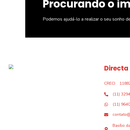
Procurando o i
Podemos ajudá-lo a realizar o seu sonho d
Directa
CRECI
1188
(11) 329
(11) 964
contato@
Basílio d