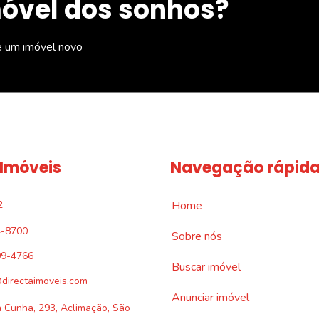
móvel dos sonhos?
e um imóvel novo
 Imóveis
Navegação rápid
2
Home
4-8700
Sobre nós
09-4766
Buscar imóvel
directaimoveis.com
Anunciar imóvel
a Cunha, 293, Aclimação, São