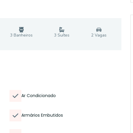
3
Banheiro
s
3
Suíte
s
2
Vaga
s
Ar Condicionado
Armários Embutidos