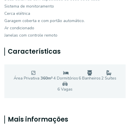
Sistema de monitoramento
Cerca elétrica
Garagem coberta e com portão automático.
Ar condicionado
Janelas com controle remoto
Características
Área Privativa
360
m²
4
Dormitório
s
6
Banheiro
s
2
Suíte
s
6
Vaga
s
Mais informações