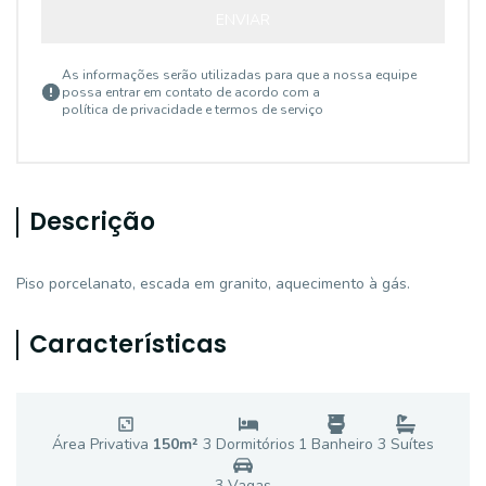
ENVIAR
As informações serão utilizadas para que a nossa equipe
possa entrar em contato de acordo com a
política de privacidade e termos de serviço
Descrição
Piso porcelanato, escada em granito, aquecimento à gás.
Características
Área Privativa
150
m²
3
Dormitório
s
1
Banheiro
3
Suíte
s
3
Vaga
s