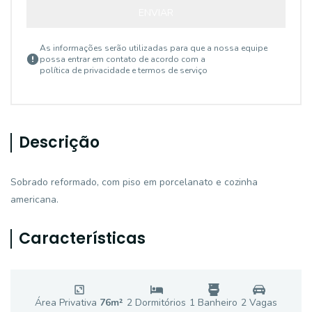
ENVIAR
As informações serão utilizadas para que a nossa equipe
possa entrar em contato de acordo com a
política de privacidade e termos de serviço
Descrição
Sobrado reformado, com piso em porcelanato e cozinha
americana.
Características
Área Privativa
76
m²
2
Dormitório
s
1
Banheiro
2
Vaga
s