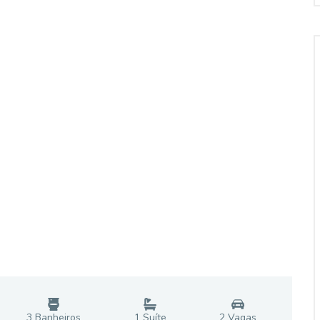
3
Banheiro
s
1
Suíte
2
Vaga
s