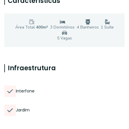
Características
Área Total
400
m²
3
Dormitório
s
4
Banheiro
s
1
Suíte
5
Vaga
s
Infraestrutura
Interfone
Jardim