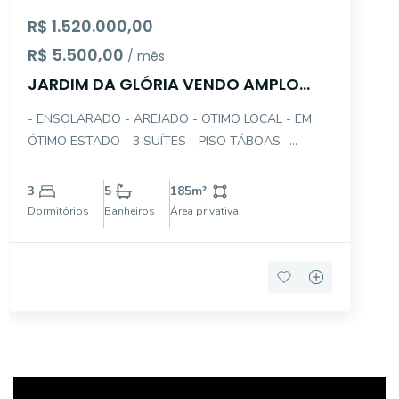
R$ 1.520.000,00
R$ 5.500,00
/ mês
JARDIM DA GLÓRIA VENDO AMPLO
SOBRADO 3STES - 2 GAR
- ENSOLARADO - AREJADO - OTIMO LOCAL - EM
ÓTIMO ESTADO - 3 SUÍTES - PISO TÁBOAS -
DORMITÓRIO COM TERRAÇO - DUAS SALAS - PISO
TÁBOAS - LAVABO - COPA/COZINHA - PLANEJADA
3
5
185
m²
- ARMÁRIOS - AR CONDICIONADO - ELEVADOR -
Dormitórios
Banheiros
Área privativa
PORTÃO AUTOMÁTICO - AMPLO QUINTA