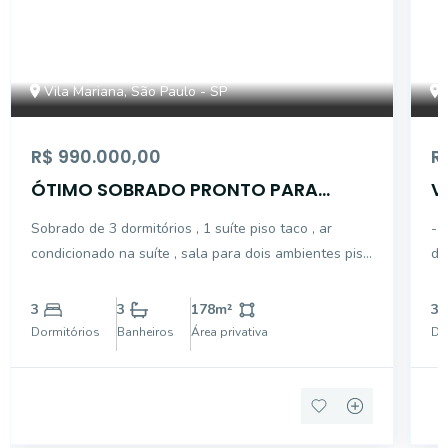
Vila Mariana, São Paulo - SP
R$ 990.000,00
R
ÓTIMO SOBRADO PRONTO PARA
V
MORAR
E
Sobrado de 3 dormitórios , 1 suíte piso taco , ar
- A
condicionado na suíte , sala para dois ambientes piso
do
carpete de madeira , entrada lateral , terraço com
lat
churrasqueira , dependência de empregada , estúdio
depend
3
3
178
m²
3
para musica pronto com acústico , aquecimento sol
Pa
Dormitórios
Banheiros
Área privativa
Do
pr