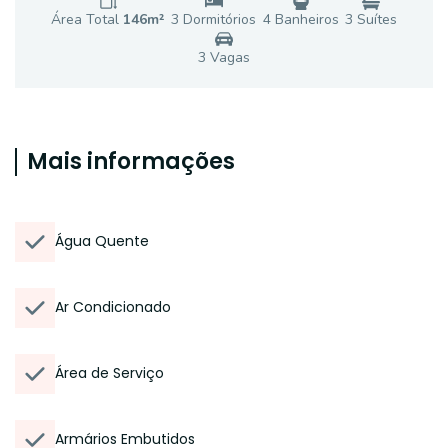
Área Total
146
m²
3
Dormitório
s
4
Banheiro
s
3
Suíte
s
3
Vaga
s
Mais informações
Água Quente
Ar Condicionado
Área de Serviço
Armários Embutidos