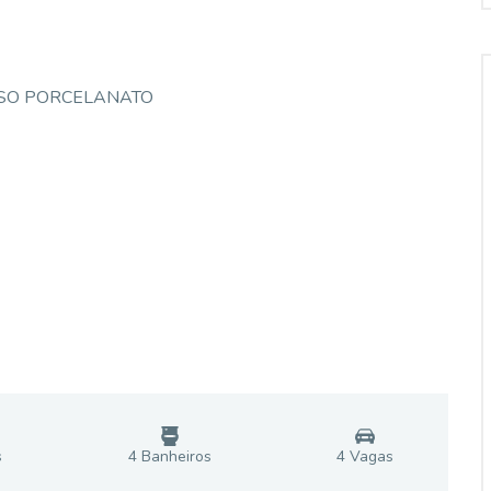
PISO PORCELANATO
s
4
Banheiro
s
4
Vaga
s