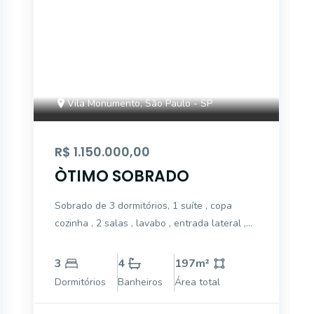
Vila Monumento, São Paulo - SP
R$ 1.150.000,00
ÒTIMO SOBRADO
Sobrado de 3 dormitórios, 1 suíte , copa
cozinha , 2 salas , lavabo , entrada lateral ,
quintal com acesso a garagem , garagem
com acesso para dentro da casa , 3
3
4
197
m²
garagens , 2 cobertas e 1 descoberta
Dormitórios
Banheiros
Área total