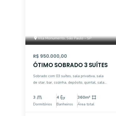
Vila Monumento, São Paulo - SP
R$ 950.000,00
ÓTIMO SOBRADO 3 SUÍTES
Sobrado com 03 suítes, sala privativa, sala
de star, bar, cozinha, depósito, quintal, sala
de apoio, 02 vagas de garagem coberta, área
de serviço, sala de jantar
3
4
360
m²
Dormitórios
Banheiros
Área total