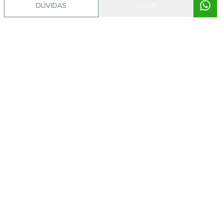
DÚVIDAS
LIGAR
Imóveis semelhantes
14966