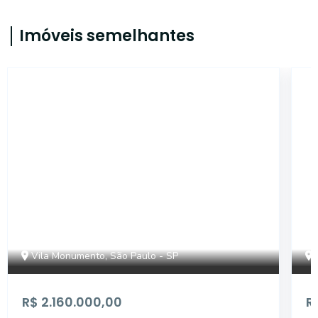
Imóveis semelhantes
14826
Vila Monumento, São Paulo - SP
R$ 2.160.000,00
R