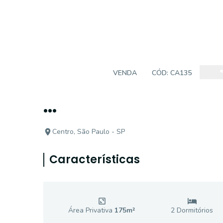
CASA TÉRREA
VENDA
CÓD:
CA135
...
Centro, São Paulo - SP
Características
Área Privativa
175
m²
2
Dormitório
s