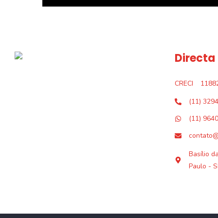
Directa
CRECI
1188
(11) 329
(11) 964
contato@
Basílio d
Paulo - S