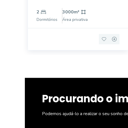
2
3000
m²
Dormitórios
Área privativa
Procurando o i
Podemos ajudá-lo a realizar o seu sonho d