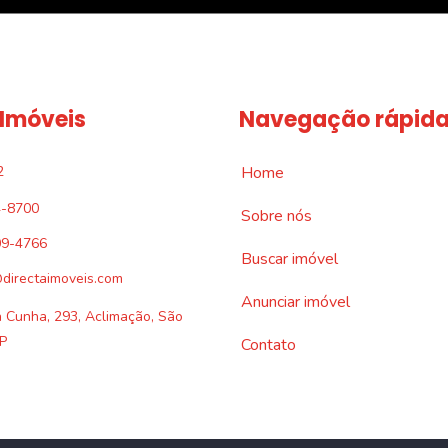
 Imóveis
Navegação rápid
2
Home
4-8700
Sobre nós
09-4766
Buscar imóvel
directaimoveis.com
Anunciar imóvel
a Cunha, 293, Aclimação, São
P
Contato