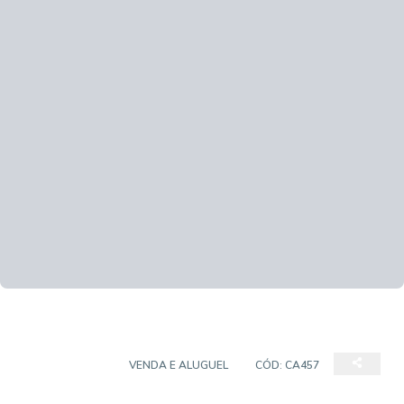
CASA TÉRREA
VENDA E ALUGUEL
CÓD:
CA457