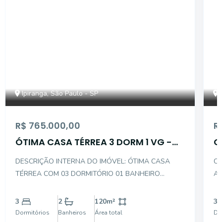
Ipiranga, São Paulo - SP
R$ 765.000,00
R
ÓTIMA CASA TÉRREA 3 DORM 1 VG -
C
IPIRANGA
DESCRIÇÃO INTERNA DO IMÓVEL: ÓTIMA CASA
CA
TÉRREA COM 03 DORMITÓRIO 01 BANHEIRO
AM
SOCIAL SALA DE T.V SALA DE JANTAR COZINHA 02
BA
TERRAÇOS SENDO 01 COMO QUINTAL E 01 COMO
QU
3
2
120
m²
3
ÁREA DE SERVIÇO VAGA DE GARAGEM COBERTA
Dormitórios
Banheiros
Área total
Do