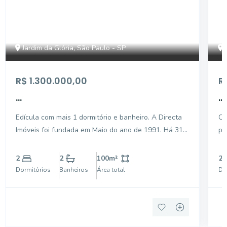
Jardim da Glória, São Paulo - SP
R$ 1.300.000,00
R
...
...
Edícula com mais 1 dormitório e banheiro. A Directa
Ca
Imóveis foi fundada em Maio do ano de 1991. Há 31
pi
anos no mercado, somos especializados na
intermediação de negociações de compras/vendas,
2
2
100
m²
2
locações e administrações de bens imóveis. Com
Dormitórios
Banheiros
Área total
Do
profissionais