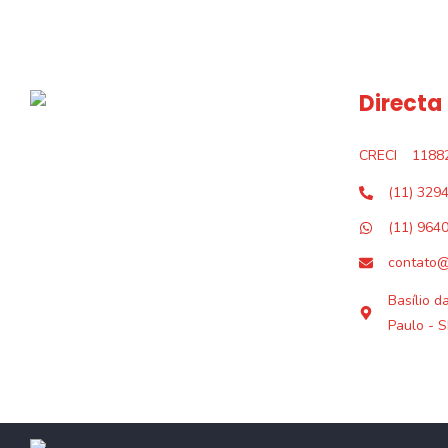
Directa
CRECI
1188
(11) 329
(11) 964
contato@
Basílio d
Paulo - S