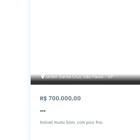
CA478
Jardim Santa Cruz, São Paulo - SP
R$ 700.000,00
...
Imóvel muito bom, com piso frio.