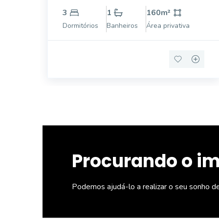
3
1
160
m²
Dormitórios
Banheiros
Área privativa
Procurando o i
Podemos ajudá-lo a realizar o seu sonho d