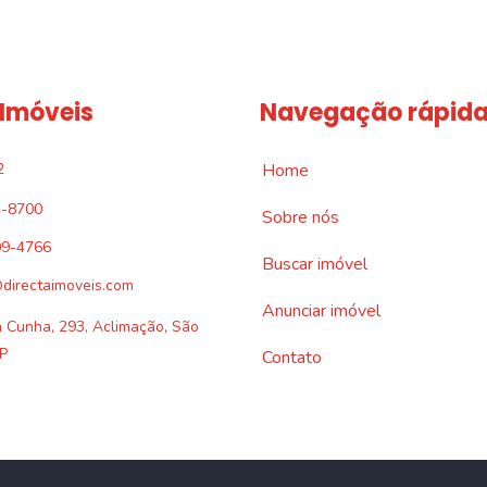
 Imóveis
Navegação rápid
2
Home
4-8700
Sobre nós
09-4766
Buscar imóvel
directaimoveis.com
Anunciar imóvel
a Cunha, 293, Aclimação, São
P
Contato