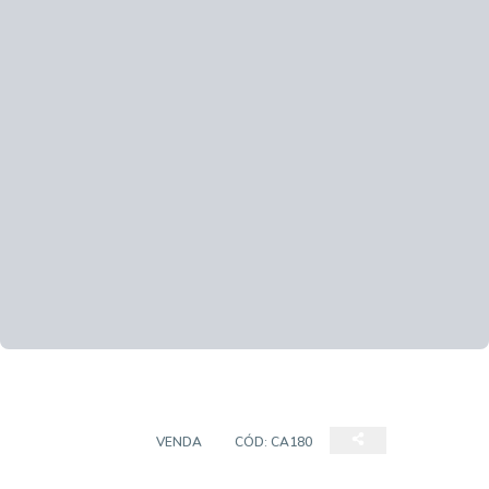
CASA TÉRREA
VENDA
CÓD:
CA180