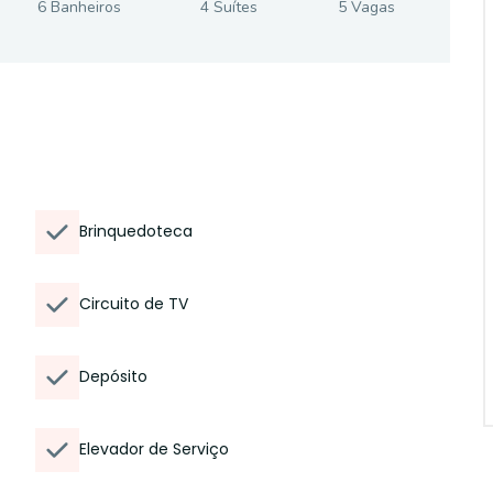
6
Banheiro
s
4
Suíte
s
5
Vaga
s
Brinquedoteca
Circuito de TV
Depósito
Elevador de Serviço