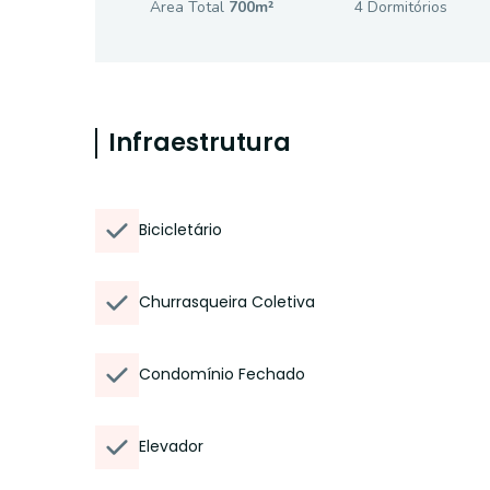
Área Total
700
m²
4
Dormitório
s
Infraestrutura
Bicicletário
Churrasqueira Coletiva
Condomínio Fechado
Elevador