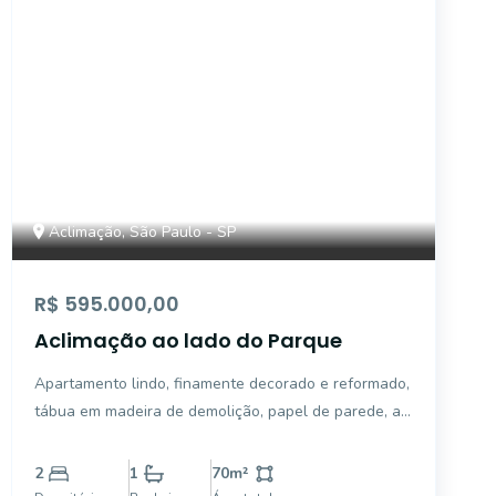
Aclimação, São Paulo - SP
R$ 595.000,00
Aclimação ao lado do Parque
Apartamento lindo, finamente decorado e reformado,
tábua em madeira de demolição, papel de parede, ar
condicionado, cozinha americana
2
1
70
m²