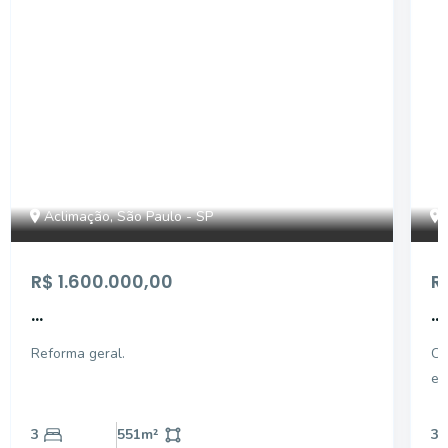
Aclimação, São Paulo - SP
R$ 1.600.000,00
R
...
...
Reforma geral.
Co
em
re
e 
3
551
m²
3