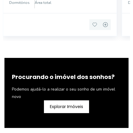
co
Dormitórios
Área total
Do
Procurando o imóvel dos sonhos?
Podemos ajudá-lo a realizar o seu sonho de um imóvel
novo
Explorar Imóveis