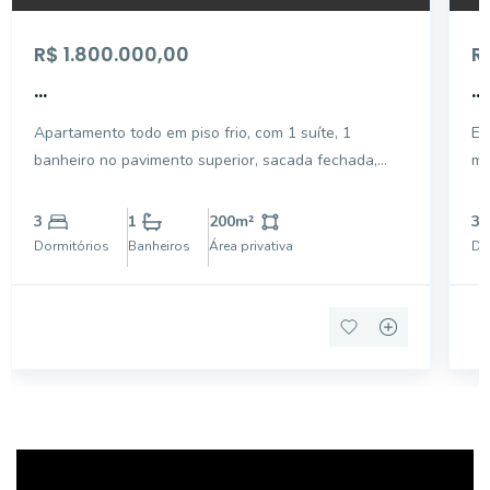
R$ 1.800.000,00
R
...
...
Apartamento todo em piso frio, com 1 suíte, 1
Ex
banheiro no pavimento superior, sacada fechada,
mo
piscina.
es
ac
3
1
200
m²
3
ar
Dormitórios
Banheiros
Área privativa
Do
esc