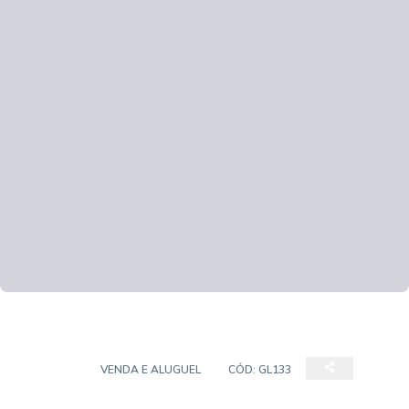
GALPÃO
VENDA E ALUGUEL
CÓD:
GL133