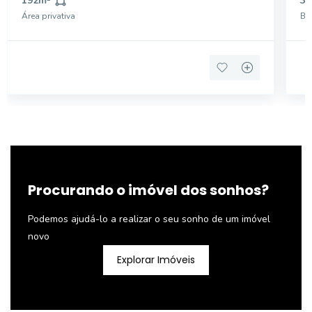
192
m²
3
ESCRITÓRIO - BANHEIRO NO MEZANINO - GALPÃO
FUNDO :
Área privativa
Ba
EM ÓTIMO ESTADO - PROPRIETÁ
Procurando o imóvel dos sonhos?
Podemos ajudá-lo a realizar o seu sonho de um imóvel
novo
Explorar Imóveis