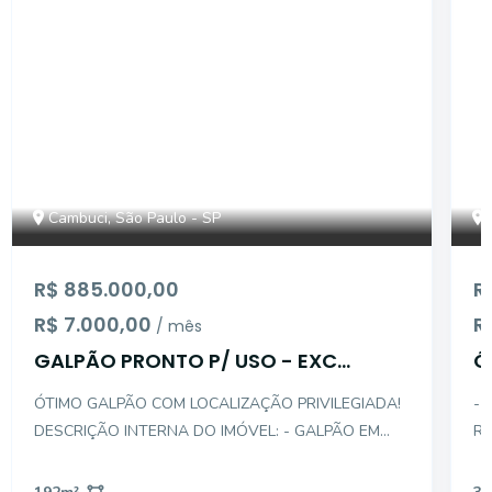
Cambuci, São Paulo - SP
R$ 885.000,00
R
R$ 7.000,00
R
/ mês
GALPÃO PRONTO P/ USO - EXC
Ó
LOCALIZAÇÃO - CAMBUCI
N
ÓTIMO GALPÃO COM LOCALIZAÇÃO PRIVILEGIADA!
- 
DESCRIÇÃO INTERNA DO IMÓVEL: - GALPÃO EM
RE
VÃO LIVRE - PÉ DIREITO ALTO (5M) - 2 BANHEIROS
PR
NOS FUNDOS - MEZANINO COM ESPAÇO PARA
DES